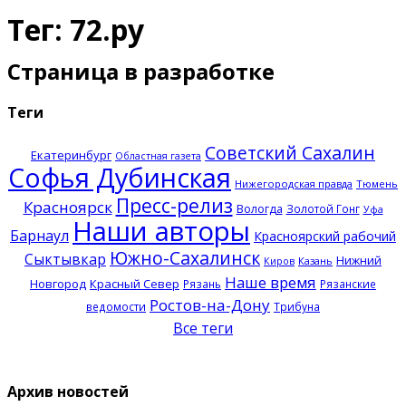
Тег: 72.ру
Страница в разработке
Теги
Советский Сахалин
Екатеринбург
Областная газета
Софья Дубинская
Нижегородская правда
Тюмень
Пресс-релиз
Красноярск
Вологда
Золотой Гонг
Уфа
Наши авторы
Барнаул
Красноярский рабочий
Южно-Сахалинск
Сыктывкар
Нижний
Казань
Киров
Наше время
Новгород
Красный Север
Рязань
Рязанские
Ростов-на-Дону
ведомости
Трибуна
Все теги
Архив новостей