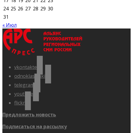
17
18
19
20
21
22
23
24
25
26
27
28
29
30
31
« Июл
vkontakte
odnoklassniki
telegram
youtube
flickr
Предложить новость
Подписаться на рассылку