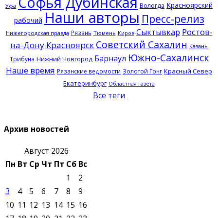
Софья Дубинская
Красноярский
Вологда
Уфа
Наши авторы
Пресс-релиз
рабочий
Ростов-
Сыктывкар
Рязань
Нижегородская правда
Тюмень
Киров
Советский Сахалин
на-Дону
Красноярск
Казань
Южно-Сахалинск
Барнаул
Нижний Новгород
Трибуна
Наше время
Красный Север
Рязанские ведомости
Золотой Гонг
Екатеринбург
Областная газета
Все теги
Архив новостей
Август 2026
Пн
Вт
Ср
Чт
Пт
Сб
Вс
1
2
3
4
5
6
7
8
9
10
11
12
13
14
15
16