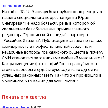
Российская газета
-
14.01.2020
На сайте RG.RU 9 января был опубликован репортаж
нашего специального корреспондента Юрия
Снегирева "Не надо бояться", речь в котором об
увольнении без объяснения причин главного
редактора "Урюпинской правды" - партнера
"Российской газеты". Публикация вызвала не только
солидарность в профессиональной среде, но и
неудобные вопросы гражданского общества: почему
СМИ становятся заложниками амбиций чиновников?
Как размещение фотографий "не по рангу" может
стоить карьеры и судьбы руководителю одной из
успешных районных газет? Так что же произошло в
Урюпинске, что важно для всей России?
Печать его светла
«Новая газета», г. Москва
-
14.01.2020