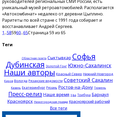
руководителей региональных СМИ России, есть
уникальный музей ретроавтомобилей. Располагается
«Автокомбинат» недалеко от деревни Цыплино.
Раритеты по всей стране с 1991 года собирает и
восстанавливает Андрей Сергеев.
1
...
58
59
60
...
65
Страница 59 из 65
Теги
Софья
Сыктывкар
Областная газета
Дубинская
Южно-Сахалинск
Золотой Гонг
Наши авторы
Красный Север
Нижний Новгород
Советский Сахалин
Вологда
Рязанские ведомости
Киров
Ростов-на-Дону
Екатеринбург
Рязань
Казань
Тюмень
Пресс-релиз
Наше время
Барнаул
Трибуна
Уфа
Красноярск
Красноярский рабочий
Нижегородская правда
Все теги