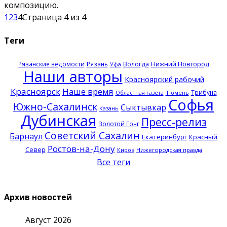
композицию.
1
2
3
4
Страница 4 из 4
Теги
Нижний Новгород
Рязанские ведомости
Рязань
Вологда
Уфа
Наши авторы
Красноярский рабочий
Красноярск
Наше время
Трибуна
Тюмень
Областная газета
Софья
Южно-Сахалинск
Сыктывкар
Казань
Дубинская
Пресс-релиз
Золотой Гонг
Советский Сахалин
Барнаул
Екатеринбург
Красный
Ростов-на-Дону
Север
Нижегородская правда
Киров
Все теги
Архив новостей
Август 2026